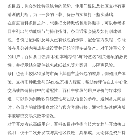
条目后，你会对比特派钱包的优势、使用门槛以及社区支持有更
清晰的判断，为下一步的下载、备份与实操打下坚实基础。
在百度百科条目之外，想要把比特派钱包用得顺手，可以参考条
目中列出的功能细节与操作指引。条目通常会提及如何创建钱
包、备份助记词以及导入已有钱包的步骤，配合官方教程，你能
够在几分钟内完成基础设置并开始管理多链资产。对于注重安全
的用户，百科条目强调“私钥本地存储”与“冷签名”相关选项的必要
性，并提示结合硬件钱包或纸钱包等方案进一步隔离风险。
条目也会比较比特派与市面上其他主流钱包的差异，例如用户体
验、支持币种数量与DApp生态接入程度，帮助你评估在去中心化
交易或跨链操作中的适配性。百科中收录的用户评价与媒体报
道，可以作为判断软件稳定性与团队信誉的参考。遇到常见问题
时，条目内的故障排查建议与官方客服链接，通常能快速解决版
本兼容或交易失败等情况。
对于开发者或高级用户，百科条目往往指向技术文档与开放接口
说明，便于二次开发或与其他区块链工具集成。无论你是资产持