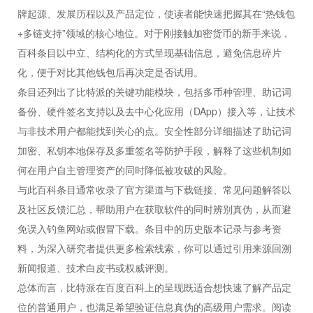
牌起源、发展历程以及产品定位，使读者能快速把握其在“热钱包
+多链支持”领域的核心地位。对于刚接触加密货币的新手来说，
百科条目以中立、结构化的方式呈现基础信息，避免信息碎片
化，便于对比其他钱包后再决定是否试用。
条目还列出了比特派的关键功能模块，包括多币种管理、助记词
备份、硬件签名支持以及去中心化应用（DApp）接入等，让技术
与非技术用户都能找到关心的点。安全性部分详细描述了助记词
加密、私钥本地保存及多重签名等防护手段，解释了这些机制如
何在用户自主管理资产的同时降低被攻破的风险。
与此百科条目通常收录了官方渠道与下载链接、常见问题解答以
及社区反馈汇总，帮助用户在获取软件的同时辨别真伪，从而避
免误入钓鱼网站或假冒下载。条目中的历史版本记录与参考资
料，为深入研究者提供更多检索线索，你可以通过引用来源回溯
新闻报道、技术白皮书或权威评测。
总体而言，比特派在百度百科上的呈现既适合想快速了解产品定
位的普通用户，也满足希望验证信息真伪的高级用户需求。阅读